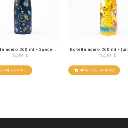
la acero 260 ml – Space
Botella acero 260 ml – Ju
ckets – Cool Bottles
– Cool Bottles
24,95
€
24,95
€
IR AL CARRITO
AÑADIR AL CARRITO