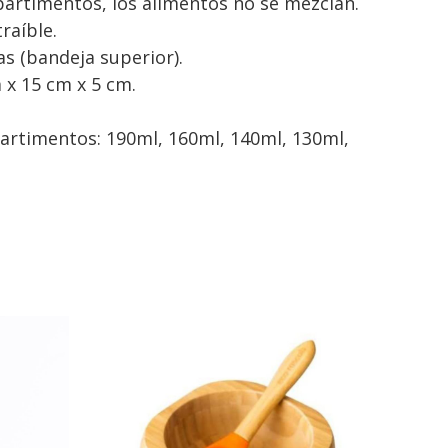
artimentos, los alimentos no se mezclan.
raíble.
as (bandeja superior).
 x 15 cm x 5 cm.
rtimentos: 190ml, 160ml, 140ml, 130ml,