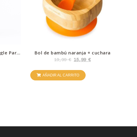
ngle Park
Bol de bambú naranja + cuchara
19,99
€
15,99
€
AÑADIR AL CARRITO