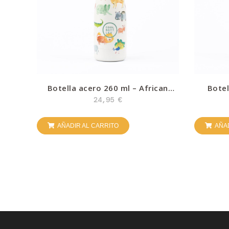
Botella acero 260 ml – African
Botel
Safari – Cool Bottles
Ro
24,95
€
AÑADIR AL CARRITO
AÑAD