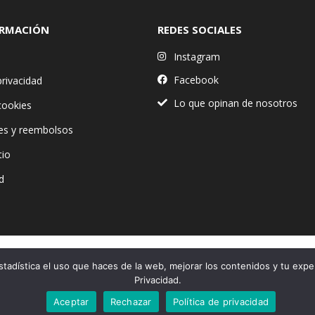
ORMACIÓN
REDES SOCIALES
Instagram
Facebook
privacidad
Lo que opinan de nosotros
 cookies
es y reembolsos
tio
d
stadística el uso que haces de la web, mejorar los contenidos y tu expe
Financiado por la Unión Europea – NextGenerationEU
Privacidad.
Aceptar
Rechazar
Política de privacidad