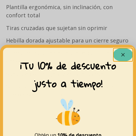
Plantilla ergonómica, sin inclinación, con
confort total
Tiras cruzadas que sujetan sin oprimir
Hebilla dorada ajustable para un cierre seguro
Horma ancha que respeta el espacio de los
¡Tu 10% de descuento
dedos
Suela de goma ligera y antideslizante
justo a tiempo!
Sandalia artesanal, fabricada en España con
mimo y sostenibilidad
Obtén un
10% de descuento