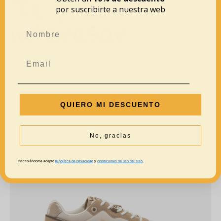
Te puede
por suscribirte a nuestra web
interesar
QUIERO MI DESCUENTO
No, gracias
Inscribiéndome acepto
la política de privacidad
y
condiciones de uso del sitio.