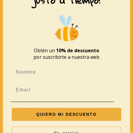
justo a tiempo!
Obtén un
10% de descuento
por suscribirte a nuestra web
Jan Blue – Blandy Shoes
64,95
€
32,48
€
AÑADIR AL CARRITO
QUIERO MI DESCUENTO
No, gracias