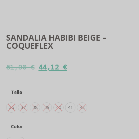
SANDALIA HABIBI BEIGE –
COQUEFLEX
51,90
€
44,12
€
Talla
36
37
38
39
40
41
42
Color