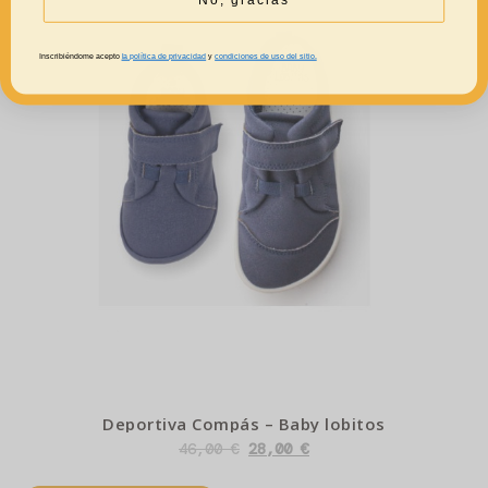
Inscribiéndome acepto
la política de privacidad
y
condiciones de uso del sitio.
Deportiva Compás – Baby lobitos
46,00
€
28,00
€