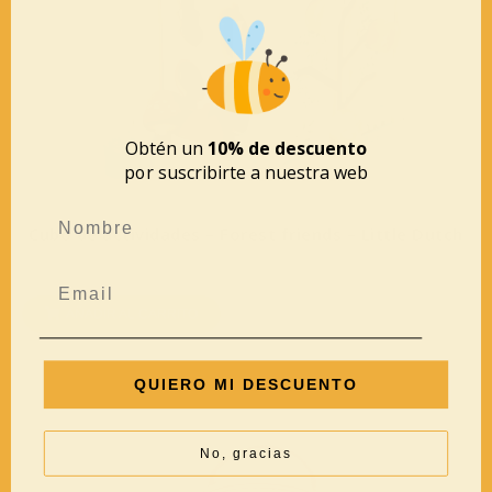
Obtén un
10% de descuento
por suscribirte a nuestra web
Cubo de actividades – Forest friends – Little Dutch
39,95
€
AÑADIR AL CARRITO
QUIERO MI DESCUENTO
No, gracias