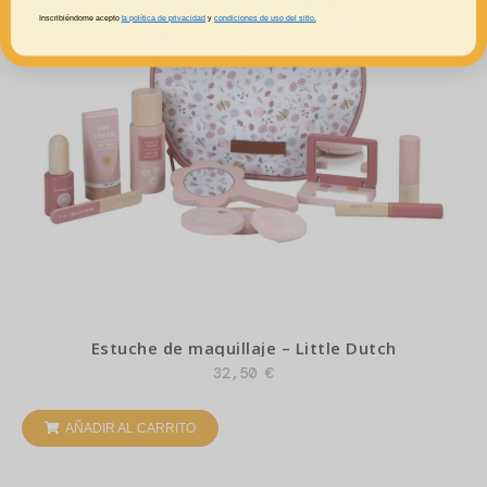
Inscribiéndome acepto
la política de privacidad
y
condiciones de uso del sitio.
Estuche de maquillaje – Little Dutch
32,50
€
AÑADIR AL CARRITO