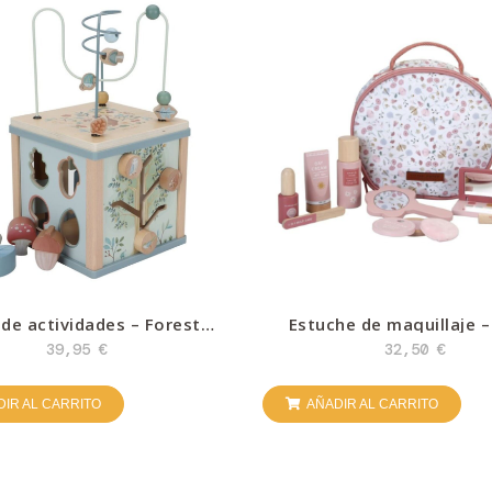
de actividades – Forest
Estuche de maquillaje – 
riends – Little Dutch
Dutch
39,95
€
32,50
€
IR AL CARRITO
AÑADIR AL CARRITO