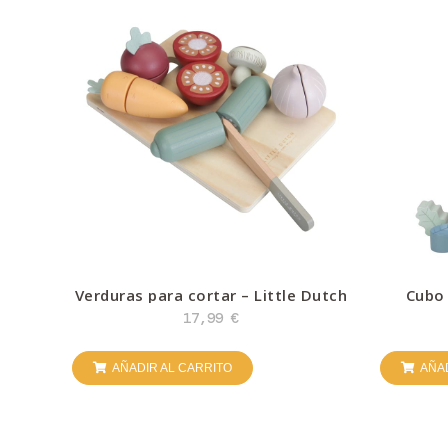
Verduras para cortar – Little Dutch
Cubo 
f
17,99
€
AÑADIR AL CARRITO
AÑAD