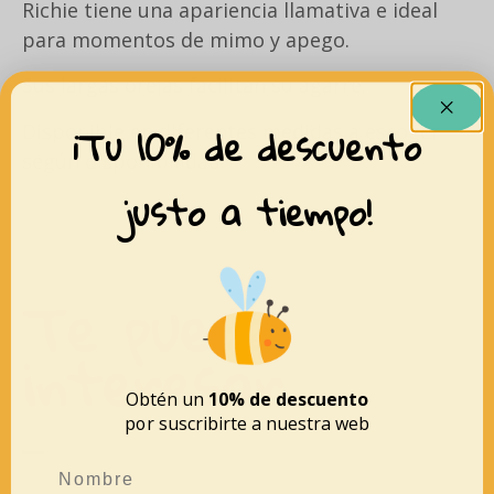
Richie tiene una apariencia llamativa e ideal
para momentos de mimo y apego.
Sus largas orejas facilitan su agarre.
¡Tu 10% de descuento
Disponible en diferentes medidas a escoger
según disponibilidad.
justo a tiempo!
Te puede
interesar
Obtén un
10% de descuento
por suscribirte a nuestra web