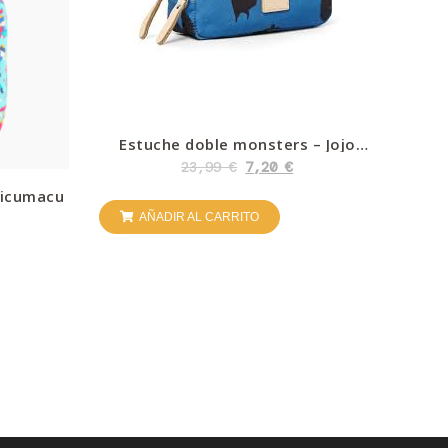
Estuche doble monsters – Jojo
Factory
23,99
€
7,20
€
Micumacu
AÑADIR AL CARRITO