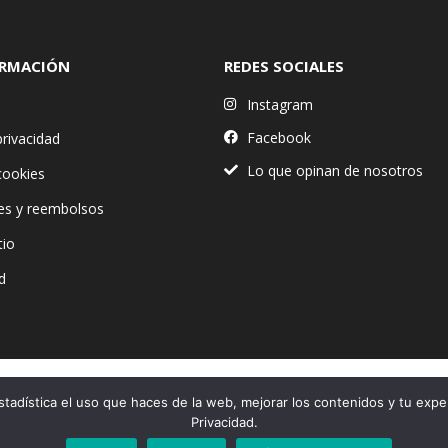
ORMACIÓN
REDES SOCIALES
Instagram
Facebook
privacidad
Lo que opinan de nosotros
 cookies
es y reembolsos
tio
d
stadística el uso que haces de la web, mejorar los contenidos y tu expe
Financiado por la Unión Europea – NextGenerationEU
Privacidad.