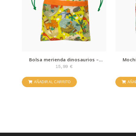
Bolsa merienda dinosaurios –
Mochi
Micumacu
15,99
€
AÑADIR AL CARRITO
AÑAD