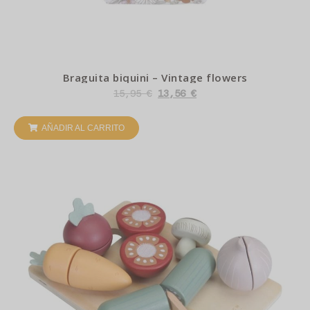
Braguita biquini – Vintage flowers
15,95
€
13,56
€
AÑADIR AL CARRITO