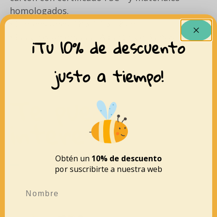
homologados.
• Dimensiones: 18 x 1,5 x 18 cm.
• Edad recomendada: A partir de 3 años.
¡Tu 10% de descuento
justo a tiempo!
Te puede
interesar
Obtén un
10% de descuento
por suscribirte a nuestra web