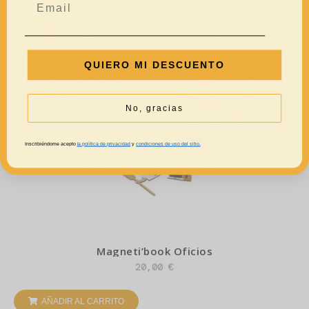
QUIERO MI DESCUENTO
No, gracias
Inscribiéndome acepto
la política de privacidad
y
condiciones de uso del sitio.
Magneti’book Oficios
20,00
€
AÑADIR AL CARRITO