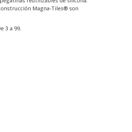
pegatinas reutilizables de silicona.
construcción Magna-Tiles® son
 3 a 99.