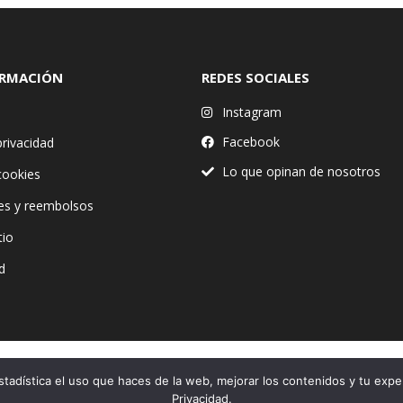
ORMACIÓN
REDES SOCIALES
Instagram
Facebook
privacidad
Lo que opinan de nosotros
 cookies
es y reembolsos
tio
d
stadística el uso que haces de la web, mejorar los contenidos y tu expe
Financiado por la Unión Europea – NextGenerationEU
Privacidad.