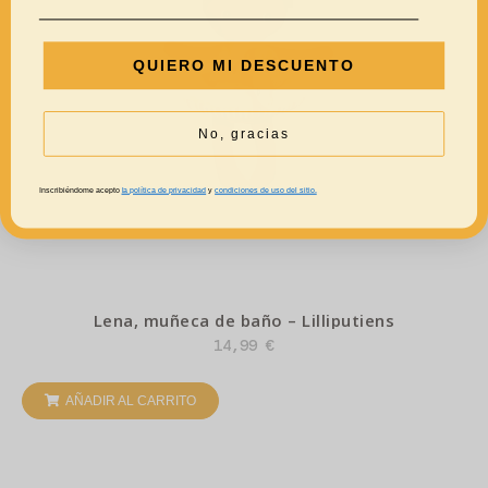
QUIERO MI DESCUENTO
No, gracias
Inscribiéndome acepto
la política de privacidad
y
condiciones de uso del sitio.
Lena, muñeca de baño – Lilliputiens
14,99
€
AÑADIR AL CARRITO