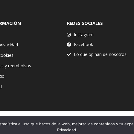
ORMACIÓN
REDES SOCIALES
Instagram
Facebook
privacidad
Lo que opinan de nosotros
 cookies
es y reembolsos
tio
d
stadística el uso que haces de la web, mejorar los contenidos y tu expe
Financiado por la Unión Europea – NextGenerationEU
Privacidad.