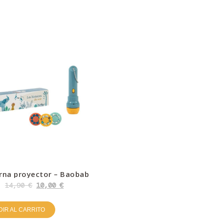
rna proyector – Baobab
14,90
€
10,00
€
IR AL CARRITO