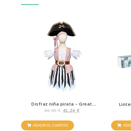
Disfraz niña pirata – Great
Linte
Pretenders
54,99
€
41,24
€
AÑADIR AL CARRITO
AÑAD