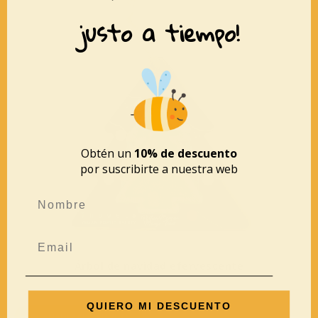
justo a tiempo!
Obtén un
10% de descuento
por suscribirte a nuestra web
Árbol de navidad efervescente
8,95
€
7,16
€
QUIERO MI DESCUENTO
AÑADIR AL CARRITO