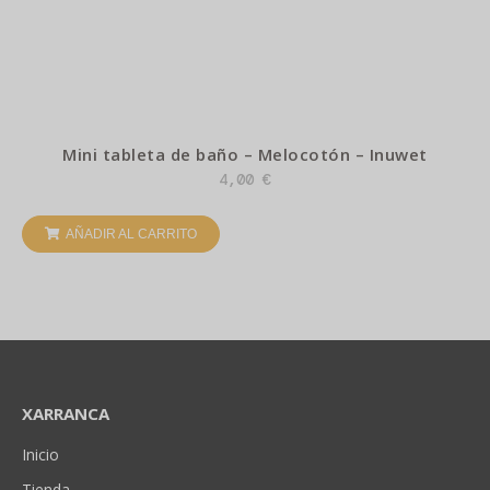
Mini tableta de baño – Melocotón – Inuwet
4,00
€
AÑADIR AL CARRITO
XARRANCA
Inicio
Tienda