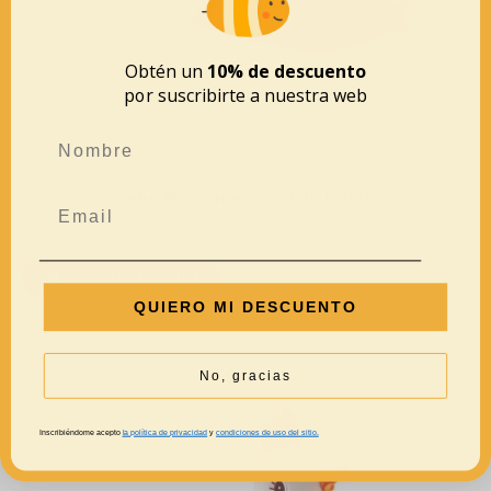
Obtén un
10% de descuento
por suscribirte a nuestra web
Bebé Rosa nuevo- Little Dutch
39,95
€
AÑADIR AL CARRITO
QUIERO MI DESCUENTO
No, gracias
Inscribiéndome acepto
la política de privacidad
y
condiciones de uso del sitio.