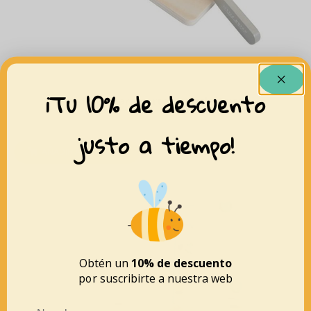
¡Tu 10% de descuento
Verduras para cortar – Little Dutch
17,99
€
justo a tiempo!
AÑADIR AL CARRITO
Obtén un
10% de descuento
por suscribirte a nuestra web