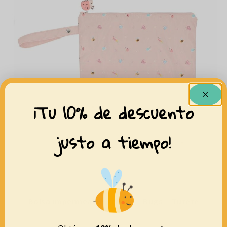
¡Tu 10% de descuento
justo a tiempo!
Bolsa impermeable grande – Bugs – Tutete
15,95
€
11,95
€