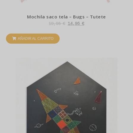
Mochila saco tela – Bugs – Tutete
19,95
€
14,95
€
AÑADIR AL CARRITO