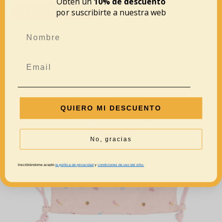
Obtén un
10% de descuento
por suscribirte a nuestra web
AÑADIR AL CARRITO
QUIERO MI DESCUENTO
No, gracias
Inscribiéndome acepto
la política de privacidad
y
condiciones de uso del sitio.