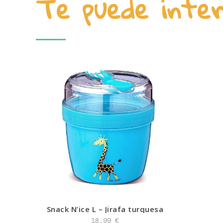
Te puede inte
Snack N’ice L – Jirafa turquesa
18,99
€