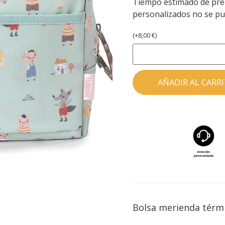
Tiempo estimado de prep
personalizados no se pu
(
+
8,00
€
)
AÑADIR AL CARR
Bolsa merienda térmic