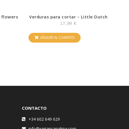
e flowers
Verduras para cortar – Little Dutch
17,99
€
AÑADIR AL CARRITO
CONTACTO
+34 602 649 629
info@xarrancapalma.com