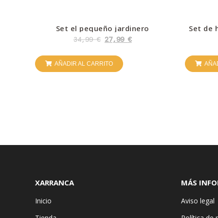
Set el pequeño jardinero
Set de 
34,99
€
27,99
€
AÑADIR AL CARRITO
AÑAD
XARRANCA
MÁS INF
Inicio
Aviso legal
Tienda
Política de 