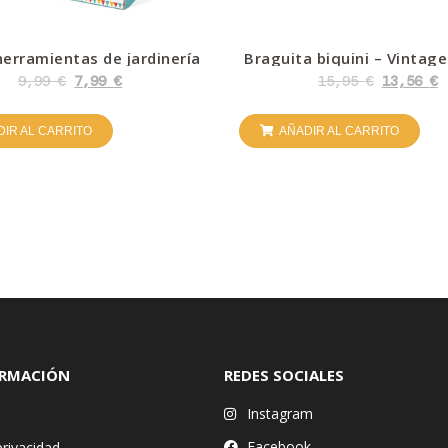
herramientas de jardinería
Braguita biquini – Vintag
9,99
€
7,99
€
15,95
€
13,56
€
IR AL CARRITO
AÑADIR AL CARRITO
ORMACIÓN
REDES SOCIALES
Instagram
Facebook
privacidad