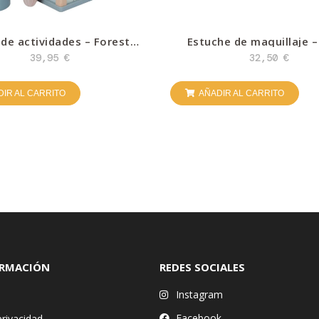
de actividades – Forest
Estuche de maquillaje – 
riends – Little Dutch
Dutch
39,95
€
32,50
€
IR AL CARRITO
AÑADIR AL CARRITO
ORMACIÓN
REDES SOCIALES
Instagram
Facebook
privacidad