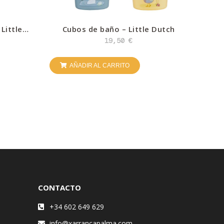
Little
Cubos de baño – Little Dutch
19,50
€
AÑADIR AL CARRITO
CONTACTO
+34 602 649 629
info@xarrancapalma.com