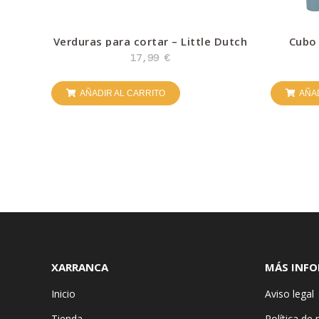
Verduras para cortar – Little Dutch
Cubo 
f
17,99
€
AÑADIR AL CARRITO
AÑAD
XARRANCA
MÁS INF
Inicio
Aviso legal
Tienda
Política de 