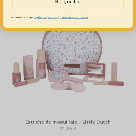
No, gracias
Inscribiéndome acepto
la política de privacidad
y
condiciones de uso del sitio.
Estuche de maquillaje – Little Dutch
32,50
€