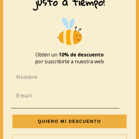
justo a tiempo!
Obtén un
10% de descuento
por suscribirte a nuestra web
Cubo de actividades – Forest friends – Little Dutch
39,95
€
AÑADIR AL CARRITO
QUIERO MI DESCUENTO