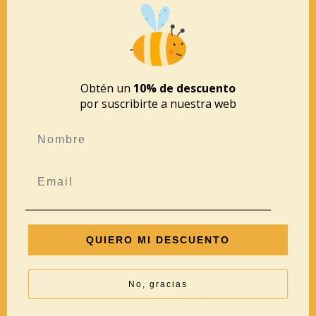
Obtén un
10% de descuento
por suscribirte a nuestra web
Cubo de actividades – Forest friends – Little Dutch
39,95
€
AÑADIR AL CARRITO
QUIERO MI DESCUENTO
No, gracias