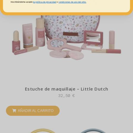
Inscribiéndome acepto
la política de privacidad
y
condiciones de uso del sitio.
Estuche de maquillaje – Little Dutch
32,50
€
AÑADIR AL CARRITO