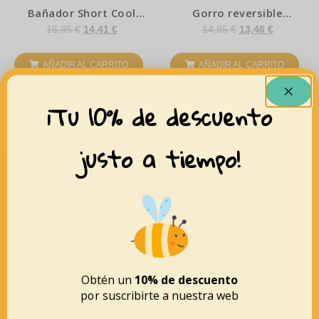
Bañador Short Cool
Gorro reversible
Dinos
Rayas/Ocean azul –
16,95
€
14,41
€
14,95
€
13,46
€
Little Dutch
AÑADIR AL CARRITO
AÑADIR AL CARRITO
¡Tu 10% de descuento
justo a tiempo!
XARRANCA
Inicio
Tienda
Conócenos
Obtén un
10% de descuento
por suscribirte a nuestra web
Contacto