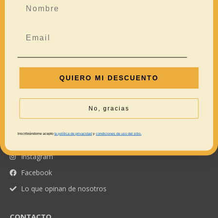
MÁS INFORMACIÓN
Aviso legal
Política de privacidad
Política de cookies
QUIERO MI DESCUENTO
Devoluciones y reembolsos
Mapa del sitio
No, gracias
Accesibilidad
Inscribiéndome acepto
la política de privacidad
y
condiciones de uso del sitio.
REDES SOCIALES
Instagram
Facebook
Lo que opinan de nosotros
CONTACTO