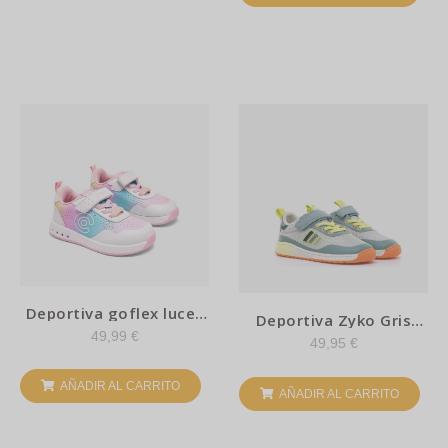
Deportiva goflex luces
Deportiva Zyko Gris
– Conguitos
lavable- Mustang Free
49,99
€
49,95
€
AÑADIR AL CARRITO
AÑADIR AL CARRITO