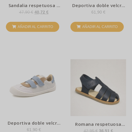
Sandalia respetuosa –
Deportiva doble velcro
Limoncelo – Flexi nens
Blanco -Malva -Fucsia
47,90
€
40,72
€
61,90
€
AÑADIR AL CARRITO
AÑADIR AL CARRITO
Deportiva doble velcro
Romana respetuosa
Blanco -Arena -Azul
marino – Flexi Nens
61,90
€
42,95
€
36,51
€