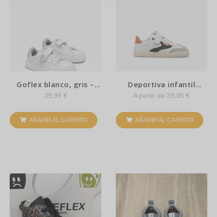
Goflex blanco, gris –
Deportiva infantil
Conguitos
mustang – Modern
39,99
€
A partir de
39,95
€
white, losto
AÑADIR AL CARRITO
AÑADIR AL CARRITO