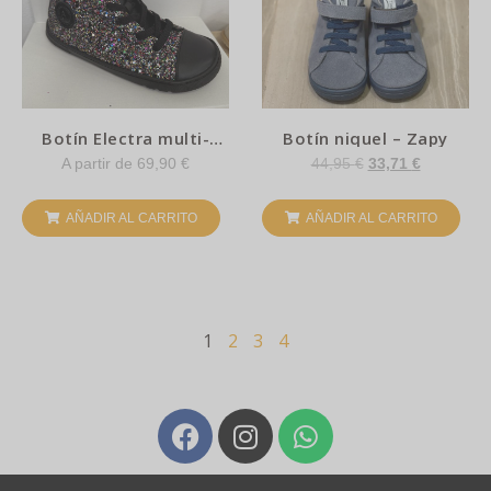
Botín Electra multi-
Botín niquel – Zapy
Coqueflex
A partir de
69,90
€
44,95
€
33,71
€
AÑADIR AL CARRITO
AÑADIR AL CARRITO
1
2
3
4