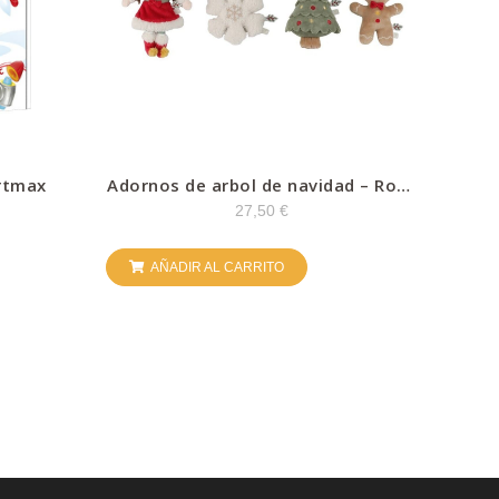
artmax
Adornos de arbol de navidad – Rosa
– Little Dutch
27,50
€
AÑADIR AL CARRITO