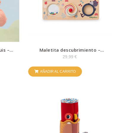
is –
Maletita descubrimiento –
Lilliputiens
29,99
€
AÑADIR AL CARRITO