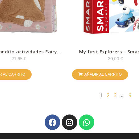
andito actividades Fairy
My first Explorers – Sm
rden – Little Dutch
21,95
€
30,00
€
R AL CARRITO
AÑADIR AL CARRITO
1
2
3
…
9