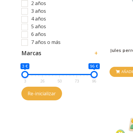
2 años
3 años
4 años
5 años
6 años
7 años o más
Jules per
Marcas
+
3 €
96 €
AÑADI
3
26
50
73
96
Re-inicializar