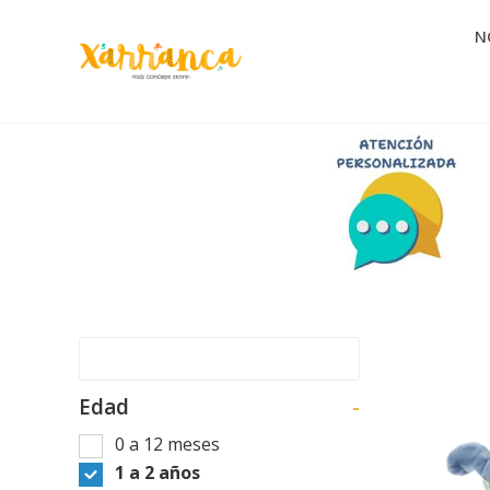
N
Edad
-
0 a 12 meses
1 a 2 años