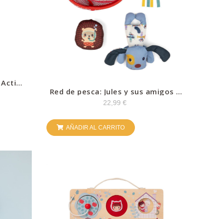
 Acti
Red de pesca: Jules y sus amigos –
Lilliputiens
22,99
€
AÑADIR AL CARRITO