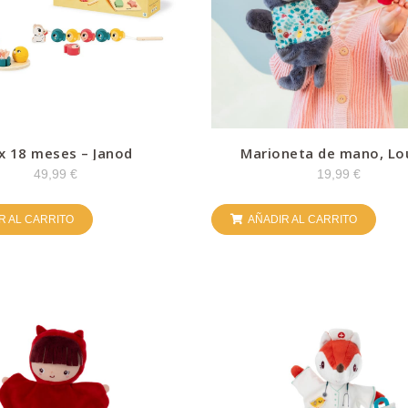
x 18 meses – Janod
Marioneta de mano, Lou
Lilliputiens
49,99
€
19,99
€
R AL CARRITO
AÑADIR AL CARRITO