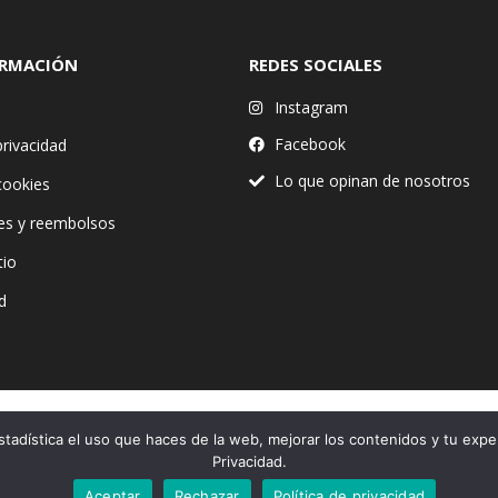
ORMACIÓN
REDES SOCIALES
Instagram
Facebook
privacidad
Lo que opinan de nosotros
 cookies
es y reembolsos
tio
d
stadística el uso que haces de la web, mejorar los contenidos y tu expe
Financiado por la Unión Europea – NextGenerationEU
Privacidad.
Aceptar
Rechazar
Política de privacidad