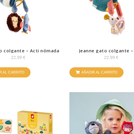
ro colgante – Acti nómada
Jeanne gato colgante –
nómada
22,99
€
22,99
€
R AL CARRITO
AÑADIR AL CARRITO