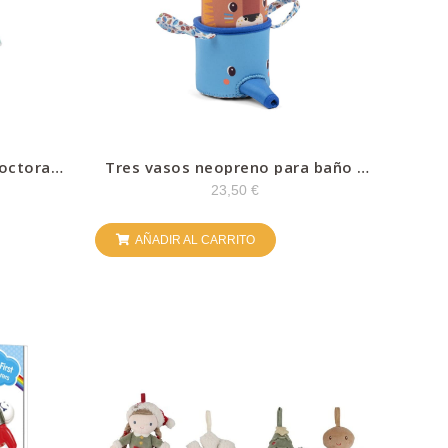
octora –
Tres vasos neopreno para baño –
Jack
23,50
€
AÑADIR AL CARRITO