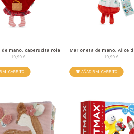
 de mano, caperucita roja
Marioneta de mano, Alice d
Lilliputiens
19,99
€
19,99
€
R AL CARRITO
AÑADIR AL CARRITO