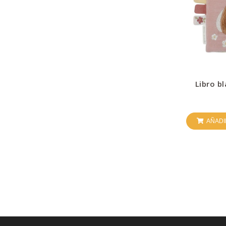
Libro bl
ga
AÑADI