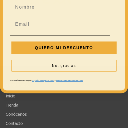
QUIERO MI DESCUENTO
No, gracias
Inscribiéndome acepto
la política de privacidad
y
condiciones de uso del sitio.
XARRANCA
Inicio
Tienda
Conócenos
Contacto