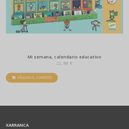
Mi semana, calendario educativo
21,95
€
AÑADIR AL CARRITO
XARRANCA