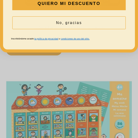
QUIERO MI DESCUENTO
No, gracias
Calendario magnético – Janod
21,99
€
Inscribiéndome acepto
la política de privacidad
y
condiciones de uso del sitio.
AÑADIR AL CARRITO