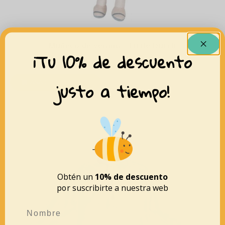
Muñeco de verano – Little Dutch
¡Tu 10% de descuento
21,95
€
17,56
€
justo a tiempo!
AÑADIR AL CARRITO
Obtén un
10% de descuento
por suscribirte a nuestra web