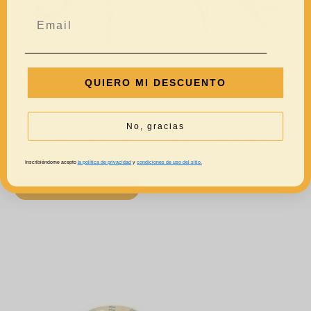
QUIERO MI DESCUENTO
No, gracias
Camiseta de baño UV+ larga – Sailor dark
27,95
€
22,36
€
Inscribiéndome acepto
la política de privacidad
y
condiciones de uso del sitio.
AÑADIR AL CARRITO