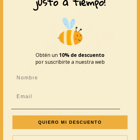
justo a tiempo!
Obtén un
10% de descuento
por suscribirte a nuestra web
Cubo de actividades – Forest friends – Little Dutch
39,95
€
AÑADIR AL CARRITO
QUIERO MI DESCUENTO