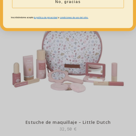
No, gracias
Inscribiéndome acepto
la política de privacidad
y
condiciones de uso del sitio.
Estuche de maquillaje – Little Dutch
32,50
€