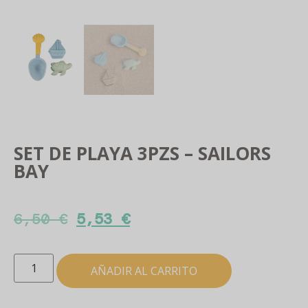
SET DE PLAYA 3PZS – SAILORS
BAY
6,50
€
5,53
€
AÑADIR AL CARRITO