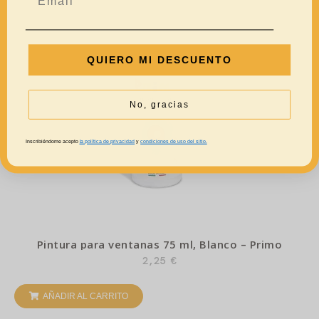
QUIERO MI DESCUENTO
No, gracias
Inscribiéndome acepto
la política de privacidad
y
condiciones de uso del sitio.
Pintura para ventanas 75 ml, Blanco – Primo
2,25
€
AÑADIR AL CARRITO