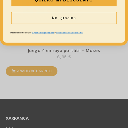
QUIERO MI DESCUENTO
No, gracias
Inscribiéndome acepto
la política de privacidad
y
condiciones de uso del sitio.
Juego 4 en raya portátil – Moses
6,95
€
AÑADIR AL CARRITO
XARRANCA