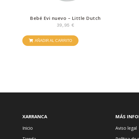
Bebé Evi nuevo – Little Dutch
39,95
€
AÑADIR AL CARRITO
XARRANCA
MÁS INF
Inicio
Aviso legal
Tienda
Política de 