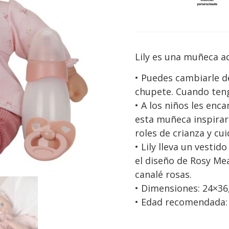
Lily es una muñeca ad
• Puedes cambiarle de
chupete. Cuando teng
• A los niños les enc
esta muñeca inspirar
roles de crianza y cu
• Lily lleva un vesti
el diseño de Rosy M
canalé rosas.
• Dimensiones: 24×36
• Edad recomendada: