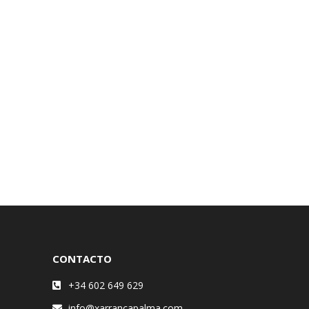
CONTACTO
+34 602 649 629
info@xarrancapalma.com