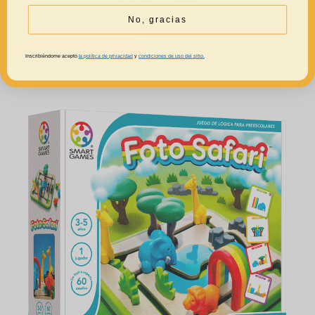
35,99
€
No, gracias
AÑADIR AL CARRITO
Inscribiéndome acepto
la política de privacidad
y
condiciones de uso del sitio.