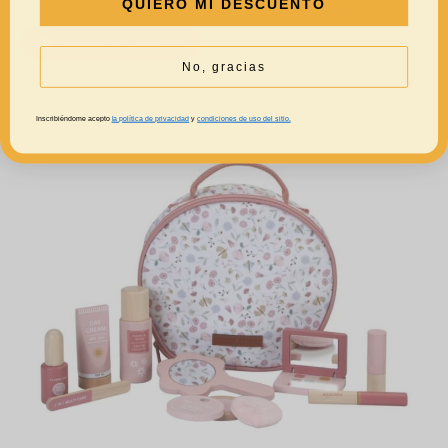
QUIERO MI DESCUENTO
AÑADIR AL CARRITO
No, gracias
Inscribiéndome acepto
la política de privacidad
y
condiciones de uso del sitio.