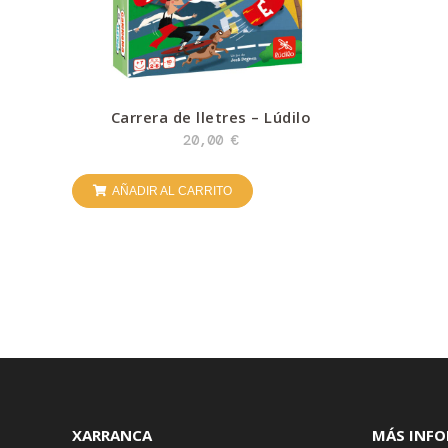
Carrera de lletres – Lúdilo
20,00
€
AÑADIR AL CARRITO
XARRANCA
MÁS INF