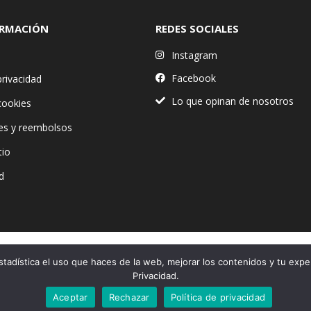
ORMACIÓN
REDES SOCIALES
Instagram
Facebook
privacidad
Lo que opinan de nosotros
 cookies
es y reembolsos
tio
d
stadística el uso que haces de la web, mejorar los contenidos y tu expe
Financiado por la Unión Europea – NextGenerationEU
Privacidad.
Aceptar
Rechazar
Política de privacidad