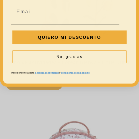
QUIERO MI DESCUENTO
No, gracias
Cubo de actividades – Forest friends – Little Dutch
39,95
€
Inscribiéndome acepto
la política de privacidad
y
condiciones de uso del sitio.
AÑADIR AL CARRITO