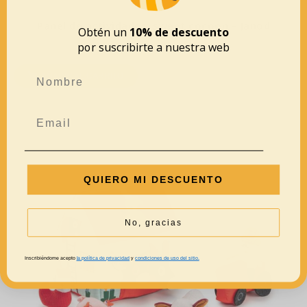
Panel de actividades, sweet cocoon – Janod
Obtén un
10% de descuento
49,99
€
por suscribirte a nuestra web
AÑADIR AL CARRITO
QUIERO MI DESCUENTO
No, gracias
Inscribiéndome acepto
la política de privacidad
y
condiciones de uso del sitio.