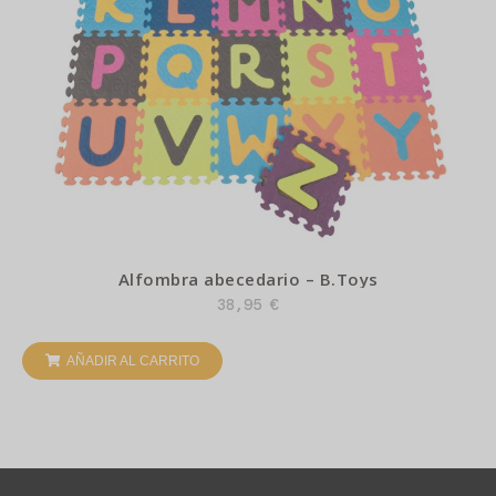
Alfombra abecedario – B.Toys
38,95
€
AÑADIR AL CARRITO