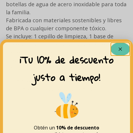
botellas de agua de acero inoxidable para toda
la familia.
Fabricada con materiales sostenibles y libres
de BPA o cualquier componente tóxico.
Se incluye: 1 cepillo de limpieza, 1 base de
silicona, 1 tapón con caña y una caña extra.
Tiene un aislamiento al vacío con triple pared
¡Tu 10% de descuento
para mantener las bebidas calientes durante
12 horas y frías durante 24 horas.
justo a tiempo!
Dimensiones: 5.7 x 20.8 cm.
Edad recomendada: A partir de 3 años.
Obtén un
10% de descuento