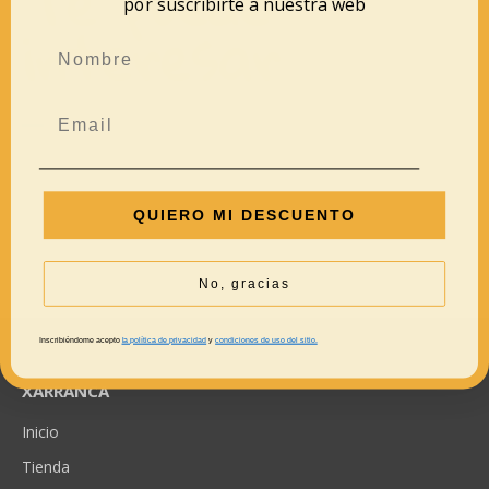
Te puede
por suscribirte a nuestra web
interesar
QUIERO MI DESCUENTO
No, gracias
Inscribiéndome acepto
la política de privacidad
y
condiciones de uso del sitio.
XARRANCA
Inicio
Tienda