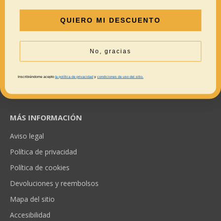
QUIERO MI DESCUENTO
XARRANCA
Inicio
No, gracias
Tienda
Conócenos
Inscribiéndome acepto
la política de privacidad
y
condiciones de uso del sitio.
Contacto
MÁS INFORMACIÓN
Aviso legal
Política de privacidad
Política de cookies
Devoluciones y reembolsos
Mapa del sitio
Accesibilidad