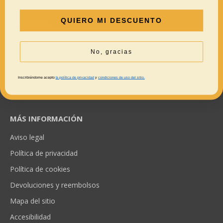
QUIERO MI DESCUENTO
XARRANCA
Inicio
No, gracias
Tienda
Conócenos
Inscribiéndome acepto
la política de privacidad
y
condiciones de uso del sitio.
Contacto
MÁS INFORMACIÓN
Aviso legal
Política de privacidad
Política de cookies
Devoluciones y reembolsos
Mapa del sitio
Accesibilidad