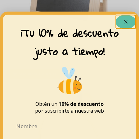
¡Tu 10% de descuento
justo a tiempo!
Tablero dibujo con caballete
60,00
€
40,00
€
AÑADIR AL CARRITO
Obtén un
10% de descuento
por suscribirte a nuestra web