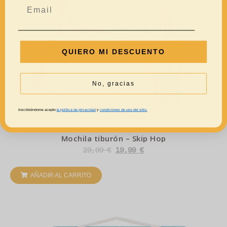
QUIERO MI DESCUENTO
No, gracias
Inscribiéndome acepto
la política de privacidad
y
condiciones de uso del sitio.
Mochila tiburón – Skip Hop
29,99
€
19,99
€
AÑADIR AL CARRITO