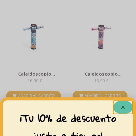
Caleidoscopio
Caleidoscopio
fosforescente buho –
fosforescente
16,90
€
16,90
€
Moulin Roty
mariposa – Moulin Roty
AÑADIR AL CARRITO
AÑADIR AL CARRITO
¡Tu 10% de descuento