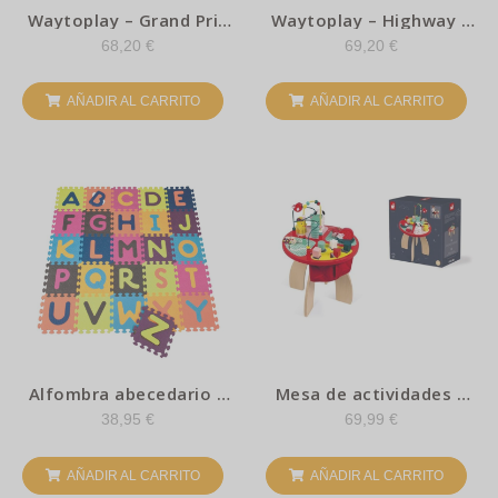
Waytoplay – Grand Prix
Waytoplay – Highway –
– 24pzs.
24pzs
68,20
€
69,20
€
AÑADIR AL CARRITO
AÑADIR AL CARRITO
Alfombra abecedario –
Mesa de actividades –
B.Toys
Baby forest – Janod
38,95
€
69,99
€
AÑADIR AL CARRITO
AÑADIR AL CARRITO