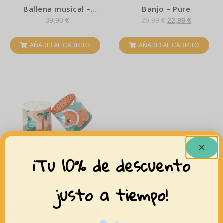
Ballena musical –
Banjo – Pure
Moulin Roty
39,90
€
29,99
€
22,99
€
AÑADIR AL CARRITO
AÑADIR AL CARRITO
¡Tu 10% de descuento
Caja de sonido – Dino
justo a tiempo!
6,99
€
AÑADIR AL CARRITO