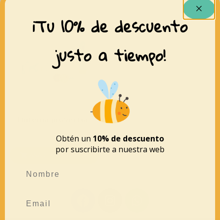
¡Tu 10% de descuento
justo a tiempo!
Linterna proyector –
Baobab
14,90
€
10,00
€
Obtén un
10% de descuento
por suscribirte a nuestra web
AÑADIR AL CARRITO