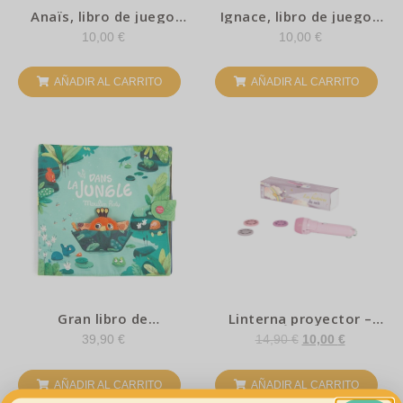
Anaïs, libro de juego
Ignace, libro de juegos
para el baño –
para el baño –
10,00
€
10,00
€
Lilliputiens
Lilliputiens
AÑADIR AL CARRITO
AÑADIR AL CARRITO
Gran libro de
Linterna proyector –
actividades – Jungla –
Érase
39,90
€
14,90
€
10,00
€
Moulin Roty
AÑADIR AL CARRITO
AÑADIR AL CARRITO