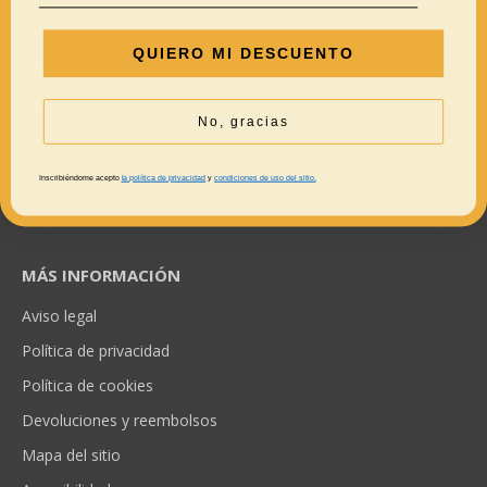
QUIERO MI DESCUENTO
XARRANCA
Inicio
No, gracias
Tienda
Conócenos
Inscribiéndome acepto
la política de privacidad
y
condiciones de uso del sitio.
Contacto
MÁS INFORMACIÓN
Aviso legal
Política de privacidad
Política de cookies
Devoluciones y reembolsos
Mapa del sitio