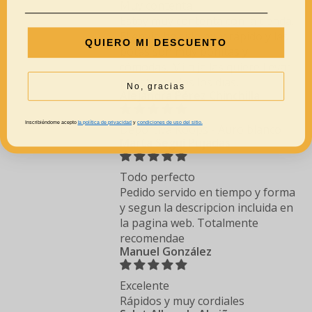
Muy contenta
Estoy muy contenta con la tienda.
El envío ha sido muy rápido y las
QUIERO MI DESCUENTO
botas son muy bonitas y
cómodas. Mi hija las quiere llevar
puestas todos los días.
No, gracias
Alejandra Pérez Chinchilla
Inscribiéndome acepto
la política de privacidad
y
condiciones de uso del sitio.
Deportiva Koops - Auro blanco
Marta Seguí Pujadas
Todo perfecto
Pedido servido en tiempo y forma
y segun la descripcion incluida en
la pagina web. Totalmente
recomendae
Manuel González
Excelente
Rápidos y muy cordiales