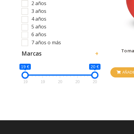
2 años
3 años
4 años
5 años
6 años
7 años o más
Tomat
Marcas
+
19 €
20 €
AÑADI
19
19
20
20
20