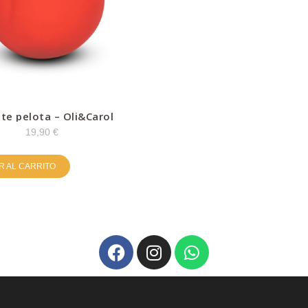
e pelota – Oli&Carol
19,90
€
R AL CARRITO