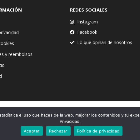
ORMACIÓN
REDES SOCIALES
Instagram
Facebook
privacidad
Lo que opinan de nosotros
 cookies
es y reembolsos
tio
d
stadística el uso que haces de la web, mejorar los contenidos y tu expe
Financiado por la Unión Europea – NextGenerationEU
Privacidad.
Aceptar
Rechazar
Política de privacidad