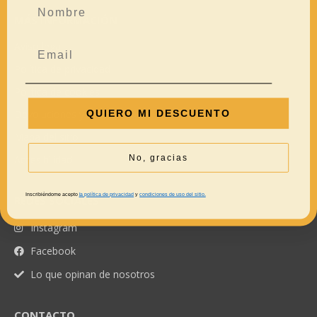
MÁS INFORMACIÓN
Aviso legal
Política de privacidad
Política de cookies
QUIERO MI DESCUENTO
Devoluciones y reembolsos
Mapa del sitio
No, gracias
Accesibilidad
Inscribiéndome acepto
la política de privacidad
y
condiciones de uso del sitio.
REDES SOCIALES
Instagram
Facebook
Lo que opinan de nosotros
CONTACTO