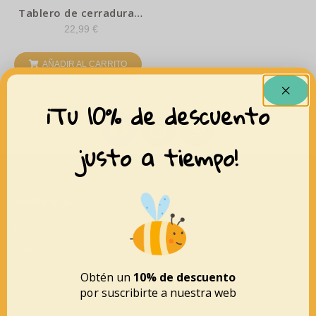
Tablero de cerraduras,
granja – Janod
22,99
€
AÑADIR AL CARRITO
¡Tu 10% de descuento
justo a tiempo!
XARRANCA
Inicio
Tienda
Conócenos
Obtén un
10% de descuento
por suscribirte a nuestra web
Contacto