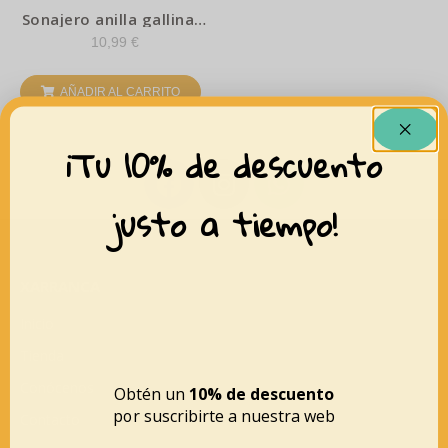
Sonajero anilla gallina –
Little Dutch
10,99
€
AÑADIR AL CARRITO
¡Tu 10% de descuento
justo a tiempo!
XARRANCA
Inicio
Tienda
Conócenos
Obtén un
10% de descuento
por suscribirte a nuestra web
Contacto