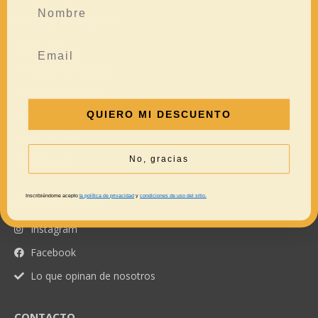
MÁS INFORMACIÓN
Aviso legal
Política de privacidad
Política de cookies
QUIERO MI DESCUENTO
Devoluciones y reembolsos
Mapa del sitio
No, gracias
Accesibilidad
Inscribiéndome acepto
la política de privacidad
y
condiciones de uso del sitio.
REDES SOCIALES
Instagram
Facebook
Lo que opinan de nosotros
CONTACTO