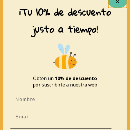
¡Tu 10% de descuento
XARRANCA
Inicio
justo a tiempo!
Tienda
Conócenos
Contacto
MÁS INFORMACIÓN
Aviso legal
Obtén un
10% de descuento
por suscribirte a nuestra web
Política de privacidad
Política de cookies
Devoluciones y reembolsos
Mapa del sitio
Accesibilidad