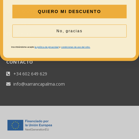
REDES SOCIALES
QUIERO MI DESCUENTO
Instagram
No, gracias
Facebook
Lo que opinan de nosotros
Inscribiéndome acepto
la política de privacidad
y
condiciones de uso del sitio.
CONTACTO
+34 602 649 629
info@xarrancapalma.com